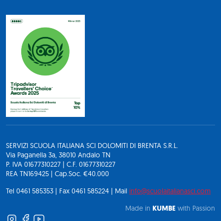
SERVIZI SCUOLA ITALIANA SCI DOLOMITI DI BRENTA S.R.L.
Via Paganella 3a, 38010 Andalo TN
P. IVA 01677310227 | C.F. 01677310227
REA TN169425 | Cap.Soc. €40.000
Tel 0461 585353 | Fax 0461 585224 | Mail
info@scuolaitalianasci.com
Made in
KUMBE
with Passion