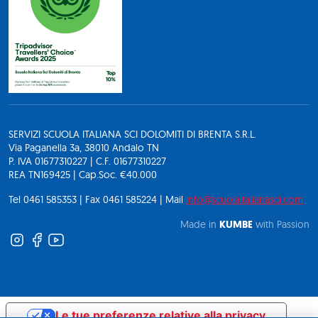
SERVIZI SCUOLA ITALIANA SCI DOLOMITI DI BRENTA S.R.L.
Via Paganella 3a, 38010 Andalo TN
P. IVA 01677310227 | C.F. 01677310227
REA TN169425 | Cap.Soc. €40.000
Tel 0461 585353 | Fax 0461 585224 | Mail
info@scuolaitalianasci.com
Made in
KUMBE
with Passion
Le tue preferenze relative alla privacy