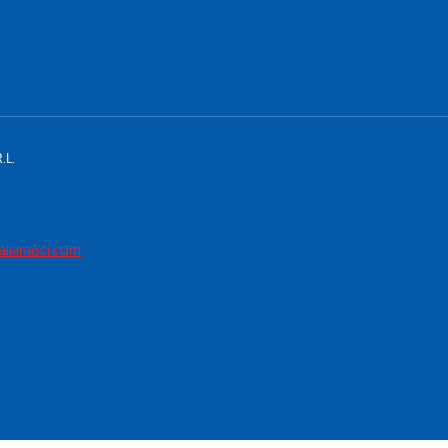
.L.
alianasci.com