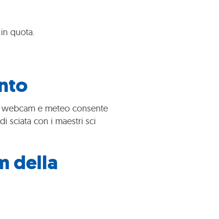
in quota.
ento
lare webcam e meteo consente
di sciata con i maestri sci
m della