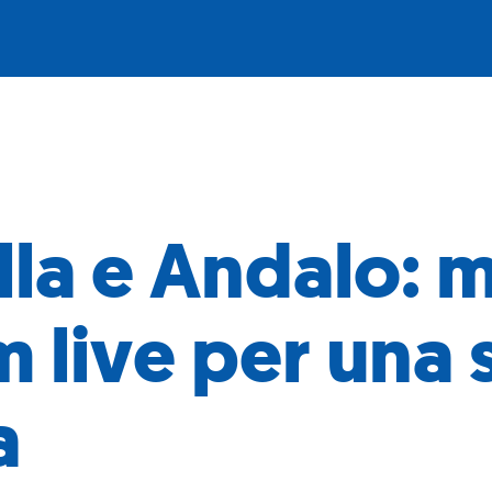
la e Andalo: 
live per una s
a