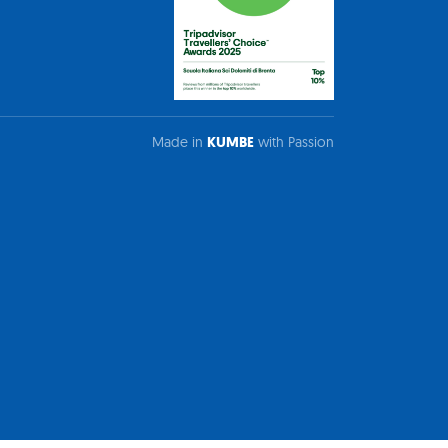
Made in
KUMBE
with Passion