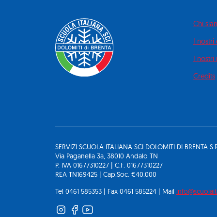
Chi si
I nostri
I nostri
Credits
SERVIZI SCUOLA ITALIANA SCI DOLOMITI DI BRENTA S.R
Via Paganella 3a, 38010 Andalo TN
P. IVA 01677310227 | C.F. 01677310227
REA TN169425 | Cap.Soc. €40.000
Tel 0461 585353 | Fax 0461 585224 | Mail
info@scuolait