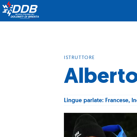
ISTRUTTORE
Alberto
Lingue parlate: Francese, I