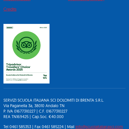
Credits
SERVIZI SCUOLA ITALIANA SCI DOLOMITI DI BRENTA S.R.L.
Via Paganella 3a, 38010 Andalo TN
P. IVA 01677310227 | C.F. 01677310227
REA TN169425 | Cap.Soc. €40.000
Tel 0461 585353 | Fax 0461 585224 | Mail
info@scuolaitalianasci.com