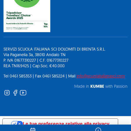
SERVIZI SCUOLA ITALIANA SCI DOLOMITI DI BRENTA S.R.L.
Via Paganella 3a, 38010 Andalo TN
P. IVA 01677310227 | C.F. 01677310227
REA TN169425 | Cap.Soc. €40.000
Tel 0461 585353 | Fax 0461 585224 | Mail
info@scuolaitalianasci.com
Made in
KUMBE
with Passion
Le tue preferenze relative alla privacy