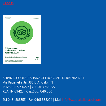
Credits
SERVIZI SCUOLA ITALIANA SCI DOLOMITI DI BRENTA S.R.L.
Via Paganella 3a, 38010 Andalo TN
P. IVA 01677310227 | C.F. 01677310227
REA TN169425 | Cap.Soc. €40.000
Tel 0461 585353 | Fax 0461 585224 | Mail
info@scuolaitalianasci.com