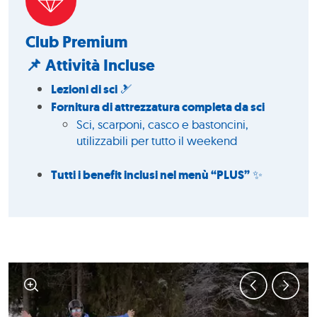
Club Premium
📌 Attività Incluse
Lezioni di sci
🎿
Fornitura di attrezzatura completa da sci
Sci, scarponi, casco e bastoncini,
utilizzabili per tutto il weekend
Tutti i benefit inclusi nel menù “PLUS”
✨
1
/
2